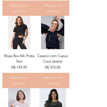
Adicionar ao
Adicionar ao
carrinho
carrinho
Blusa Box Mc Preta
Casaco com Capuz
Tela
Cava aberta
Preço
Preço
R$ 149,90
R$ 310,00
Adicionar ao
Adicionar ao
carrinho
carrinho